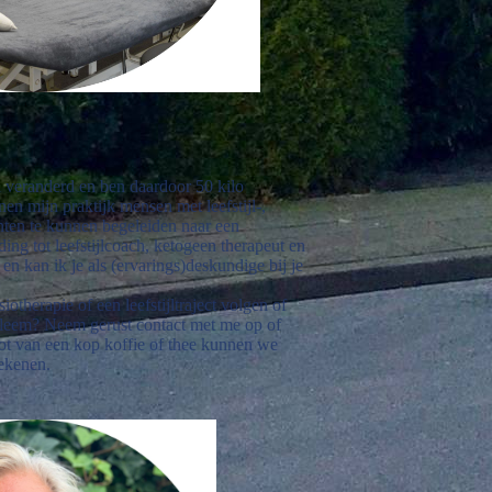
ch veranderd en ben daardoor 50 kilo
en mijn praktijk mensen met leefstijl-,
ten te kunnen begeleiden naar een
iding tot leefstijlcoach, ketogeen therapeut en
en kan ik je als (ervarings)deskundige bij je
otherapie of een leefstijltraject volgen of
obleem? Neem gerust contact met me op of
ot van een kop koffie of thee kunnen we
ekenen.