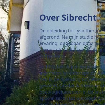
Over Sibrecht
De opleiding tot fysiotherapeu
afgerond. Na mijn studie heb i
ervaring opgedaan door "waa
kleine solopraktijken als in g
in Friesland.
In 1992 ben ik in Heerenveen 
algemeen fysiotherapeut. Via
heb ik de opleiding tot oedee
gevolgd. Omdat ik hierdoor s
oncologiepatiënten in de prak
specialiseren tot oncologiefys
was ik de eerste geregistreer