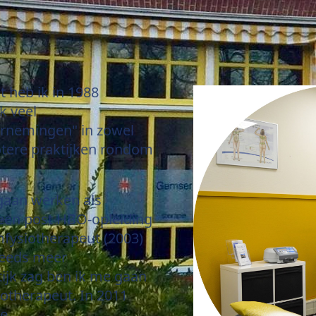
t heb ik in 1988
k veel
rnemingen" in zowel
rotere praktijken rondom
gaan werken als
 een post HBO-opleiding
mfysiotherapeut (2003)
teeds meer
tijk zag ben ik me gaan
iotherapeut. In 2011
de