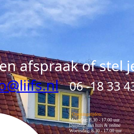
n afspraak of stel j
o@liifs.nl
06 -18 33 4
Openingstijden:
Maandag: 8.30 - 17.00 uur
Dinsdag: aan huis & online
Woensdag: 8.30 - 17.00 uur