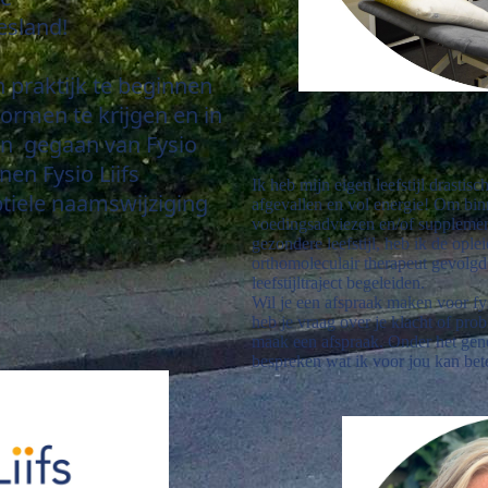
iesland!
 praktijk te beginnen
ormen te krijgen en in
en gegaan van Fysio
nen Fysio Liifs
Ik heb mijn eigen leefstijl drastis
btiele naamswijziging
afgevallen en vol energie! Om binn
voedingsadviezen en/of supplemen
gezondere leefstijl, heb ik de ople
orthomoleculair therapeut gevolgd 
leefstijltraject begeleiden.
Wil je een afspraak maken voor fysi
heb je vraag over je klacht of pr
maak een afspraak. Onder het gen
bespreken wat ik voor jou kan bet