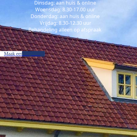
Dinsdag: aan huis & online
Woensdag: 8.30-17.00 uur
Donderdag: aan huis & online
Vrijdag: 8.30-12.30 uur
Behandeling alleen op afspraak
Maak een afspraak