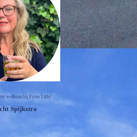
arte welkom bij Fysio Liifs!
cht Spijkstra