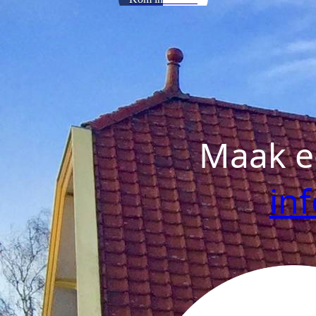
Maak ee
inf