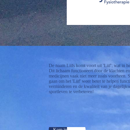
De naam Liifs komt voort uit 'Liif'; wat in he
Dit lichaam functioneert door de klachten en
medicijnen vaak niet meer zoals voorheen. S
gaan om het 'Liif' weer beter te helpen funct
verminderen en de kwaliteit van je dagelijkse
sportleven te verbeteren!
Kom in contact