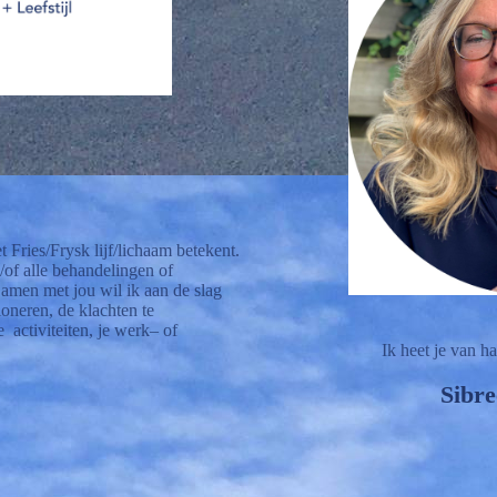
t Fries/Frysk lijf/lichaam betekent.
/of alle behandelingen of
amen met jou wil ik aan de slag
ioneren, de klachten te
 activiteiten, je werk– of
Ik heet je van h
Sibre