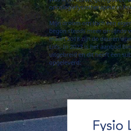
oncologiefysiotherapeut in Fr
Mijn droom om toch een eigen
begon steeds meer omlijnde v
maart 2018 zijn de deuren op
Liifs. In 2023 is het aanbod bin
uitgebreid en dit heeft een su
opgeleverd: