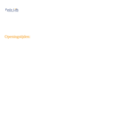
Openingstijden:
Maandag: 8.30 -
17.00 uur
Dinsdag: aan huis
& online
Woensdag: 8.30 -
17.00 uur
Donderdag: aan
huis & online
Vrijdag: 8.30 -
12.30 uur
Thialfweg 17