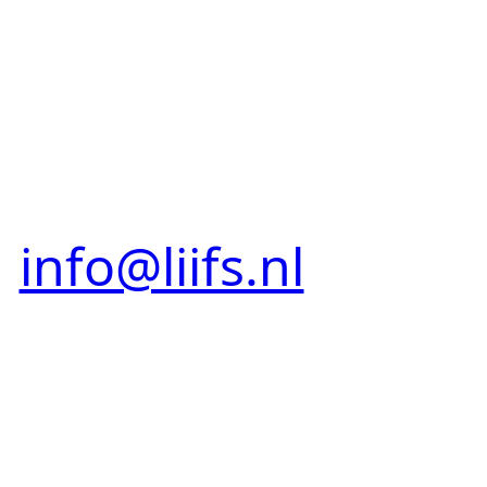
Maak een afspraak
of stel je vraag!
info@liifs.nl
06 -18
33 43 51