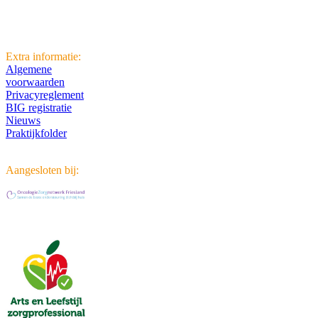
8441PV
Heerenveen
Extra informatie:
Algemene
voorwaarden
Privacyreglement
BIG registratie
Nieuws
Praktijkfolder
Klantwaardering:
Aangesloten bij: