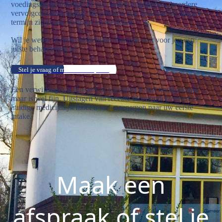
voedingssupplementen. Er zijn waarschijnlijk ook meerdere
vervolgconsulten nodig. De effecten zijn vaak pas op langere
termijn zichtbaar, voelbaar en meetbaar.
Wil je weten of orthomoleculaire therapie ook voor jou een
juiste behandeling is?
Stel je vraag of maak een afspraak
Een verwijzing van huisarts of specialist is niet noodzakelijk
maar is wel fijn. Uitslagen van recente bloedonderzoeken en
huidige medicijnlijst moet u wel meenemen naar uw eerste
intake.
Maak een
afspraak of stel je