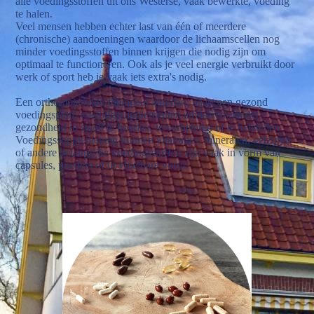
alle voedingsstoffen uit ons Westerse, vaak bewerkte, voeding
te halen.
Veel mensen hebben echter last van één of meerdere
(chronische) aandoeningen waardoor de lichaamscellen nog
minder voedingsstoffen binnen krijgen die nodig zijn om
optimaal te functioneren. Ook als je veel energie verbruikt door
werk of sport heb je vaak iets extra's nodig.
Een orthomoleculair therapeut kan dan, naast een gezond
voedingsplan, voedingssupplementen adviseren om de
gezondheid in stand te houden, te verbeteren of te herstellen.
Voedingssupplementen kunnen vitamines, mineralen, vetzuren
of andere belangrijke voedingsstoffen zijn vaak in vorm van
capsules, poeders of in vloeibare vorm.