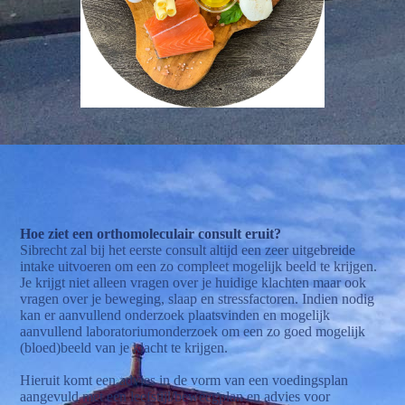
Hoe ziet een orthomoleculair consult eruit?
Sibrecht zal bij het eerste consult altijd een zeer uitgebreide
intake uitvoeren om een zo compleet mogelijk beeld te krijgen.
Je krijgt niet alleen vragen over je huidige klachten maar ook
vragen over je beweging, slaap en stressfactoren. Indien nodig
kan er aanvullend onderzoek plaatsvinden en mogelijk
aanvullend laboratoriumonderzoek om een zo goed mogelijk
(bloed)beeld van je klacht te krijgen.
Hieruit komt een advies in de vorm van een voedingsplan
aangevuld met een leefstijl/beweegplan en advies voor