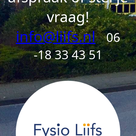
vraag!
info@liifs.nl
06
-18 33 43 51