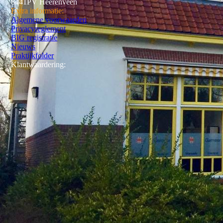
8441PV Heerenveen
Extra informatie:
Algemene voorwaarden
Privacyreglement
BIG registratie
Nieuws
Praktijkfolder
Klantwaardering: