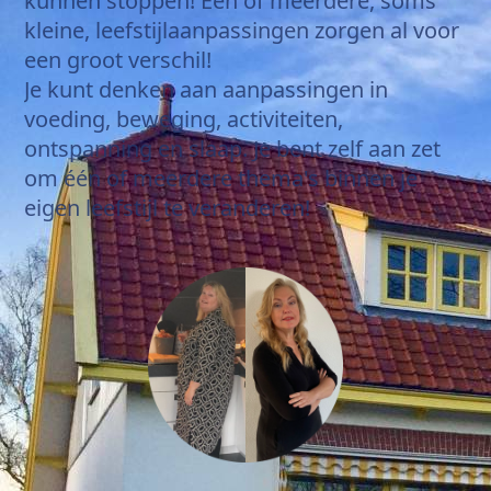
kunnen stoppen! Eén of meerdere, soms
kleine, leefstijlaanpassingen zorgen al voor
een groot verschil!
Je kunt denken aan aanpassingen in
voeding, beweging, activiteiten,
ontspanning en slaap. Je bent zelf aan zet
om één of meerdere thema's binnen je
eigen leefstijl te veranderen!