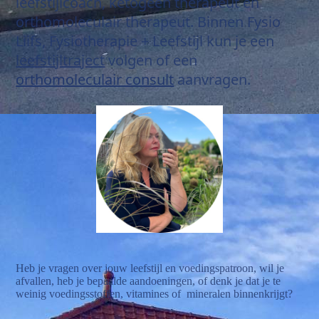
leefstijlcoach, ketogeen therapeut en
orthomoleculair therapeut. Binnen Fysio
Liifs, Fysiotherapie + Leefstijl kun je een
leefstijltraject
volgen of een
orthomoleculair consult
aanvragen.
Heb je vragen over jouw leefstijl en voedingspatroon, wil je
afvallen, heb je bepaalde aandoeningen, of denk je dat je te
weinig voedingsstoffen, vitamines of mineralen binnenkrijgt?