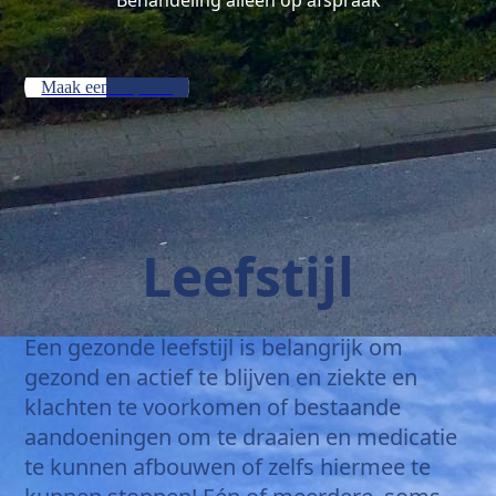
Maak een afspraak
Leefstijl
Een gezonde leefstijl is belangrijk om
gezond en actief te blijven en ziekte en
klachten te voorkomen of bestaande
aandoeningen om te draaien en medicatie
te kunnen afbouwen of zelfs hiermee te