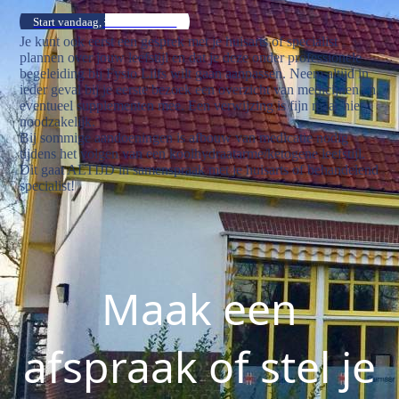
Start vandaag, kom in contact
Je kunt ook eerst een gesprek met je huisarts of specialist
plannen over jouw leefstijl en dat je deze onder professionele
begeleiding bij Fysio Liifs wilt gaan aanpassen. Neem altijd in
ieder geval bij je eerste bezoek een overzicht van medicijnen en
eventueel supplementen mee. Een verwijzing is fijn maar niet
noodzakelijk.
Bij sommige aandoeningen is afbouw van medicatie nodig
tijdens het volgen van een koolhydraatarme/ketogene leefstijl.
Dit gaat ALTIJD in samenspraak met je huisarts of behandelend
specialist!
Maak een
afspraak of stel je