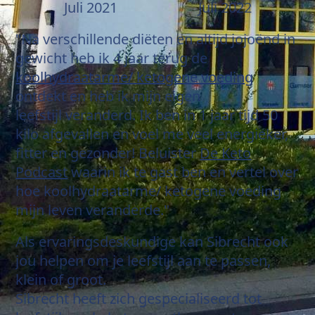
Juli 2021 Juli 2022
"Na verschillende diëten en altijd jojoënd in
gewicht heb ik 4 jaar terug de
koolhydraatarme/
ketogene voeding
ontdekt en heb ik mijn eigen
leefstijl veranderd. Ik ben in 1 jaar tijd 50
kilo afgevallen en voel me veel energieker,
fitter en gezonder! Beluister
De Keto
Podcast
waarin ik te gast ben en vertel over
hoe koolhydraatarme/ ketogene voeding
mijn leven veranderde."
Als ervaringsdeskundige kan Sibrecht ook
jou helpen om je leefstijl aan te passen,
klein of groot.
Sibrecht heeft zich gespecialiseerd tot