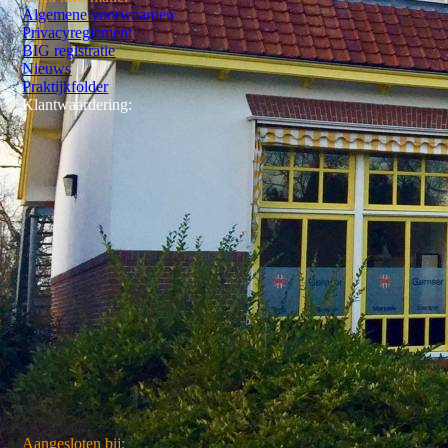
Algemene voorwaarden
Privacyreglement
BIG registratie
Nieuws
Praktijkfolder
Klantwaardering:
Aangesloten bij: