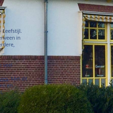
 Leefstijl.
renveen in
rdere,
e veel
vies
. Met dit
ten en
l.