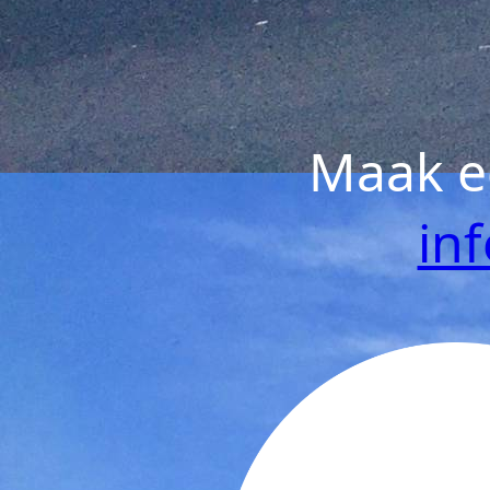
Maak ee
inf