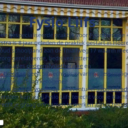
Fysio Liifs
 een gespecialiseerde praktijk voor Fysiotherapie +
kstra is 8 jaar geleden de praktijk gestart in Hee
 oud schoolpand aan de Thialfweg 17 waarin mee
org gerelateerde, bedrijven zitten.
ialisaties
oedeemfysiotherapie
en
iotherapie
heeft Sibrecht als ervaringsdeskundig
 het gebied van ketogene/
arme
leefstijl,
voedings
- en eventueel
suppletiead
ensten kun je bij Fysio Liifs terecht voor je klach
recht je graag
om samen te werken aan je herste