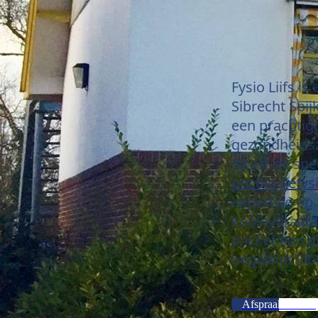
Fysio Liifs is
Sibrecht Spij
een prachtig
gezondheidsz
Naast de spec
oncologiefys
expertise op
koolhydraat
pakket aan di
begeleidt Sib
Afspraak maken