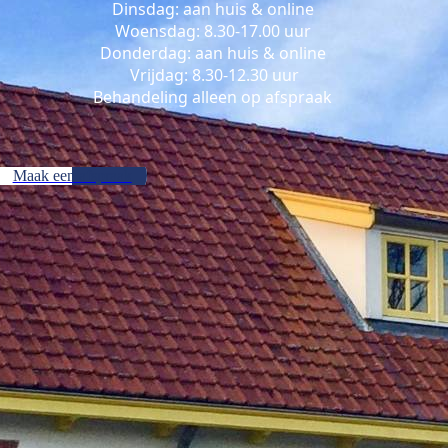
Dinsdag: aan huis & online
Woensdag: 8.30-17.00 uur
Donderdag: aan huis & online
Vrijdag: 8.30-12.30 uur
Behandeling alleen op afspraak
Maak een afspraak