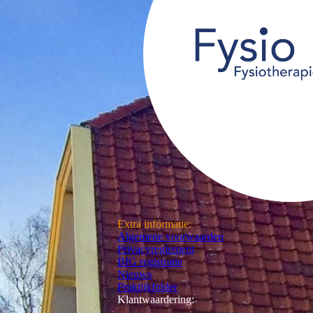
Extra informatie:
Algemene voorwaarden
Privacyreglement
BIG registratie
Nieuws
Praktijkfolder
Klantwaardering: