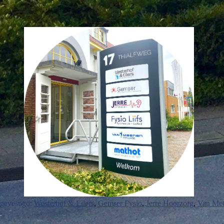
gevestigd:
Westerhof & Eilers
,
Gemser Fysio
,
Jerre Hoorzorg
,
Van Mee